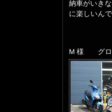
納車がいき
に楽しいん
M 様 グ