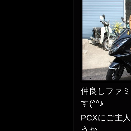
仲良しファ
す(^^♪
PCXにご主
うか。