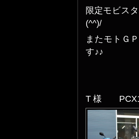
限定モビス
(^^)/
またモトＧ
す♪♪
T 様 PCX1