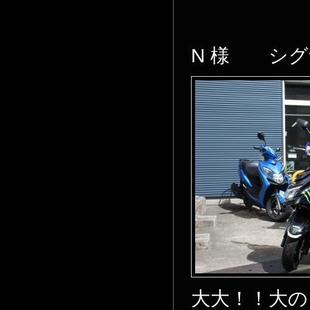
N 様 シグ
大大！！大