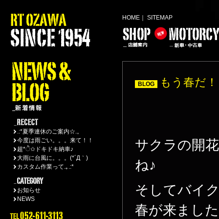
HOME
｜
SITEMAP
もう春だ！！
BLOG
.:*夏季連休のご案内☆.。
今度は雨ごい。。。来て！！
サクラの開
超*ੈ✩ドキドキ納車♪
大雨に台風に。。。(*´Д｀)
ね♪
カスタム作業って.｡.:*
そしてバイク
お知らせ
NEWS
春が来ましたよ