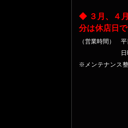
◆ ３月、４
分は
休店日
で
（営業時間） 平
日曜祝日：A
※メンテナンス整