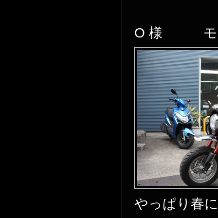
O 様 モン
やっぱり春