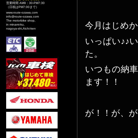
営業時間 AM9：30-PM7:30
（日祝はPM7:00まで）
www.route-ozawa.com
info@route-ozawa.com
The motorbike shop,
今月はじめ
in minami-ku,
nagoya-shi,Aichi-ken
いっぱい♪♪
た。
いつもの納
ます！！
が！！が、が