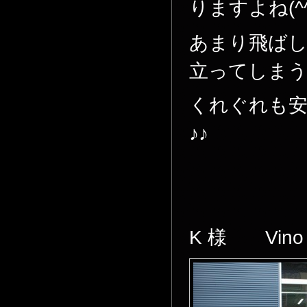
りますよね(^
あまり飛ば
立ってしま
くれぐれも
♪♪
K 様 Vino