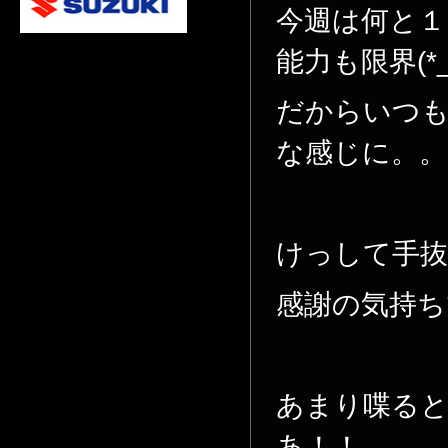
今週は何と１
能力も限界(*_
だからいつ
な感じに。。
けっして手
感謝の気持ちで
あまり喋る
あ！！