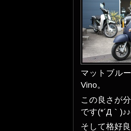
マットブル
Vino。
この良さが
です(*´Д｀)♪♪
そして格好良