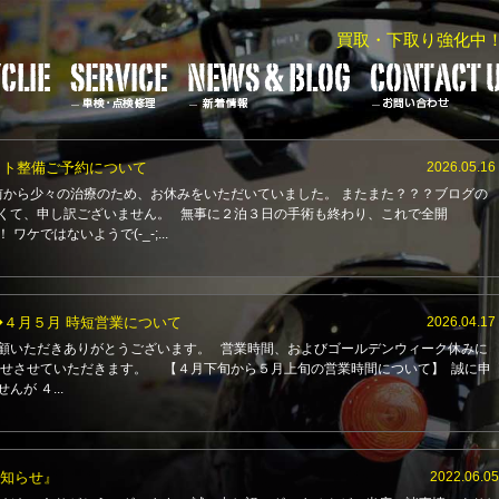
買取・下取り強化中
ット整備ご予約について
2026.05.16
ら少々の治療のため、お休みをいただいていました。 またまた？？？ブログの
くて、申し訳ございません。 無事に２泊３日の手術も終わり、これで全開
ワケではないようで(-_-;...
◆４月５月 時短営業について
2026.04.17
いただきありがとうございます。 営業時間、およびゴールデンウィーク休みに
らせさせていただきます。 【４月下旬から５月上旬の営業時間について】 誠に申
んが ４...
知らせ』
2022.06.05