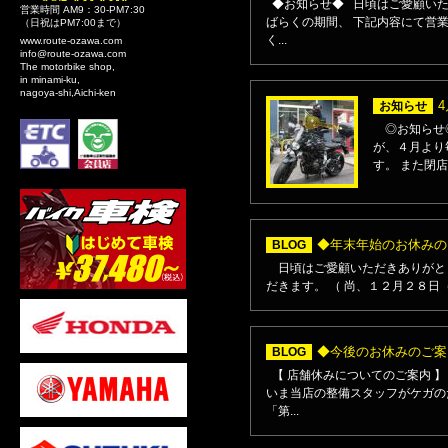
◆お知らせ◆ 日頃はご愛顧いた
営業時間 AM9：30-PM7:30
ばらくの期間、 下記内容にて営
（日祝はPM7:00まで）
く...
www.route-ozawa.com
info@route-ozawa.com
The motorbike shop,
in minami-ku,
nagoya-shi,Aichi-ken
お知らせ
◎お知らせ◎
が、４月より
す。 また閉店
◆年末年始のお休みの
BLOG
日頃はご愛顧いただきありがと
だきます。 （ 尚、１２月２８日
◆今後のお休みのご案
BLOG
【 店舗休みについてのご案内 
いま当店の整備スタッフがケガの
「第...