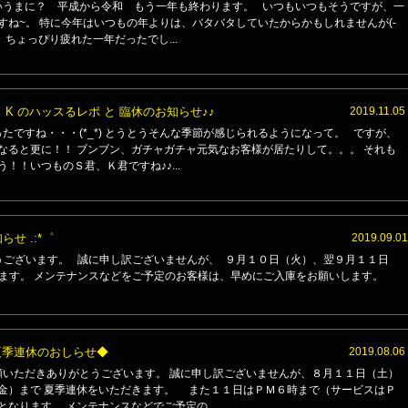
うまに？ 平成から令和 もう一年も終わります。 いつもいつもそうですが、一
すね~。 特に今年はいつもの年よりは、バタバタしていたからかもしれませんが(-
には、ちょっぴり疲れた一年だったでし...
＆ K のハッスるレポ と 臨休のお知らせ♪♪
2019.11.05
たですね・・・(*_*) とうとうそんな季節が感じられるようになって。 ですが、
なると更に！！ ブンブン、ガチャガチャ元気なお客様が居たりして。。。 それも
！！いつものＳ君、Ｋ君ですね♪♪...
らせ .:*゜
2019.09.01
ございます。 誠に申し訳ございませんが、 ９月１０日（火）、翌９月１１日
ます。 メンテナンスなどをご予定のお客様は、早めにご入庫をお願いします。
夏季連休のおしらせ◆
2019.08.06
いただきありがとうございます。 誠に申し訳ございませんが、８月１１日（土）
金）まで 夏季連休をいただきます。 また１１日はＰＭ６時まで（サービスはＰ
となります。 メンテナンスなどでご予定の...