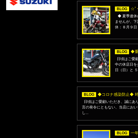
☆ﾟ
BLOG
◆ 夏季連休
ませんが、下記日程にて
休：８月９日（
◆
BLOG
日頃はご愛顧
中の休店日を
日（日）と ５
◆コロナ感染防止◆ 
BLOG
日頃はご愛顧いただき、誠にあり
言の発令にともない、当店におい
し...
一
BLOG