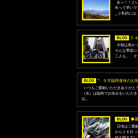
あっ！！とい
年って早いで
_-;) 私的
S 
BLOG
今朝は寒かっ
そんな季節に
二人も。 そう
*:. ９月臨時連休のお知
BLOG
いつもご愛顧いただきありがとう
（水）は臨時でお休みをいただき
以...
◆
BLOG
日頃はご愛顧
から１６日（
Ｍ５時まで）