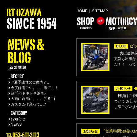
HOME
｜
SITEMAP
ピ
BLOG
実は連休前か
更新も出来な
だ！！ って！ 
.:*夏季連休のご案内☆.。
今度は雨ごい。。。来て！！
お知らせ
超*ੈ✩ドキドキ納車♪
日頃はご愛顧
大雨に台風に。。。(*´Д｀)
ついて お知
カスタム作業って.｡.:*
し訳ございませ
お知らせ
NEWS
『営業時間短縮のお
お知らせ