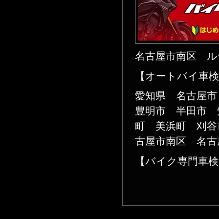
名古屋市南区 ル
【オートバイ車検
愛知県 名古屋
豊明市 半田市 
町 美浜町 刈谷
古屋市南区 名古
【バイク専門車検