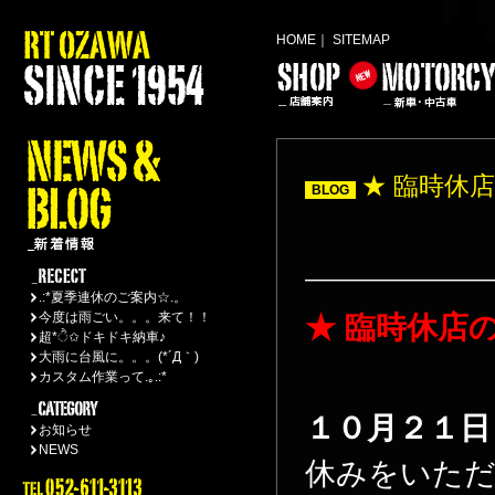
HOME
｜
SITEMAP
★ 臨時休
BLOG
————————
.:*夏季連休のご案内☆.。
今度は雨ごい。。。来て！！
★ 臨時休店
超*ੈ✩ドキドキ納車♪
大雨に台風に。。。(*´Д｀)
カスタム作業って.｡.:*
１０月２１日
お知らせ
NEWS
休みをいた