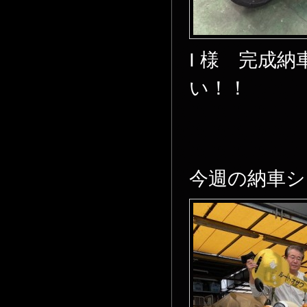
I 様 完成
い！！
今週の納車シ