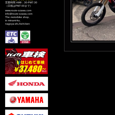
営業時間 AM9：30-PM7:30
（日祝はPM7:00まで）
www.route-ozawa.com
info@route-ozawa.com
The motorbike shop,
in minami-ku,
nagoya-shi,Aichi-ken