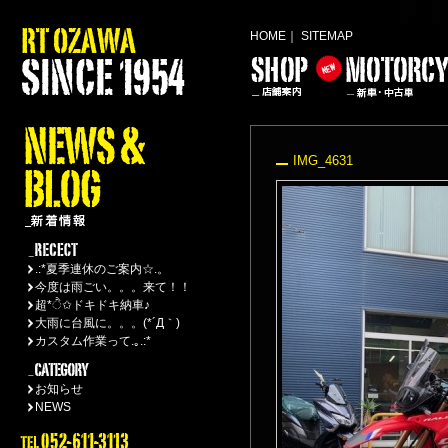
HOME
｜
SITEMAP
IMG_4631
.:*夏季連休のご案内☆.。
今度は雨ごい。。。来て！！
超*ੈ✩ドキドキ納車♪
大雨に台風に。。。(*´Д｀)
カスタム作業って.｡.:*
お知らせ
NEWS