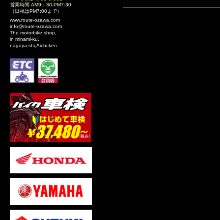
営業時間 AM9：30-PM7:30
（日祝はPM7:00まで）
www.route-ozawa.com
info@route-ozawa.com
The motorbike shop,
in minami-ku,
nagoya-shi,Aichi-ken