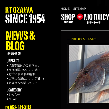
HOME
｜
SITEMAP
20150805_065131
.:*夏季連休のご案内☆.。
今度は雨ごい。。。来て！！
超*ੈ✩ドキドキ納車♪
大雨に台風に。。。(*´Д｀)
カスタム作業って.｡.:*
お知らせ
NEWS