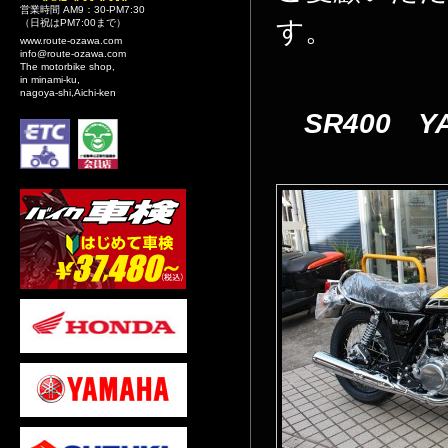
営業時間 AM9：30-PM7:30
す。
（日祝はPM7:00まで）
www.route-ozawa.com
info@route-ozawa.com
The motorbike shop,
in minami-ku,
nagoya-shi,Aichi-ken
SR400 