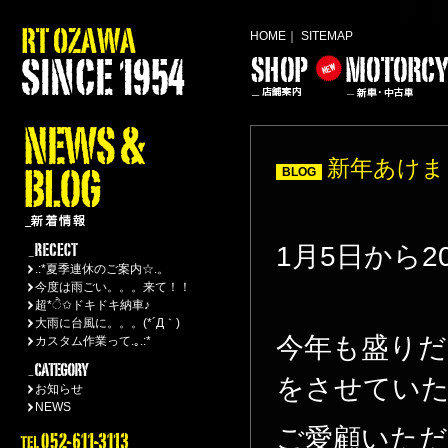
HOME
｜
SITEMAP
新年あけま
BLOG
1月5日から
.:*夏季連休のご案内☆.。
今度は雨ごい。。。来て！！
超*ੈ✩ドキドキ納車♪
大雨に台風に。。。(*´Д｀)
今年も盛り
カスタム作業って.｡.:*
をさせてい
お知らせ
NEWS
ご愛顧いた