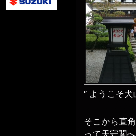
″ ようこそ犬
そこから直角
って天守閣へ