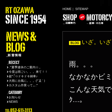
HOME
｜
SITEMAP
いざ。いざ
BLOG
雨。。。
.:*夏季連休のご案内☆.。
今度は雨ごい。。。来て！！
なかなかビ
超*ੈ✩ドキドキ納車♪
大雨に台風に。。。(*´Д｀)
カスタム作業って.｡.:*
こんな天気です
お知らせ
ｸ…。
NEWS