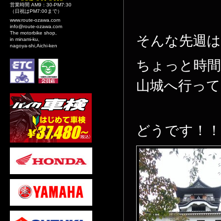
営業時間 AM9：30-PM7:30
（日祝はPM7:00まで）
www.route-ozawa.com
info@route-ozawa.com
The motorbike shop,
そんな先週は
in minami-ku,
nagoya-shi,Aichi-ken
ちょっと時
山城へ行って
どうです！！