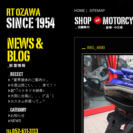
HOME
｜
SITEMAP
IMG_4690
.:*夏季連休のご案内☆.。
今度は雨ごい。。。来て！！
超*ੈ✩ドキドキ納車♪
大雨に台風に。。。(*´Д｀)
カスタム作業って.｡.:*
お知らせ
NEWS