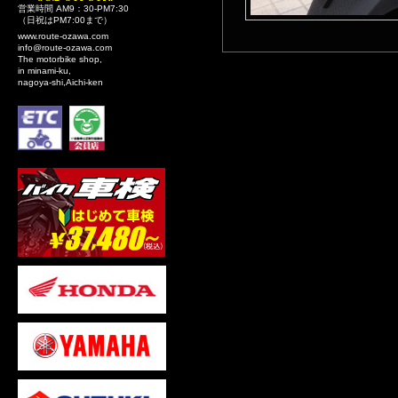
営業時間 AM9：30-PM7:30
（日祝はPM7:00まで）
www.route-ozawa.com
info@route-ozawa.com
The motorbike shop,
in minami-ku,
nagoya-shi,Aichi-ken