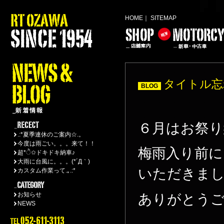
HOME
｜
SITEMAP
タイトル忘
BLOG
６月はお祭り納
.:*夏季連休のご案内☆.。
今度は雨ごい。。。来て！！
梅雨入り前に
超*ੈ✩ドキドキ納車♪
大雨に台風に。。。(*´Д｀)
いただきまし
カスタム作業って.｡.:*
お知らせ
ありがとう
NEWS