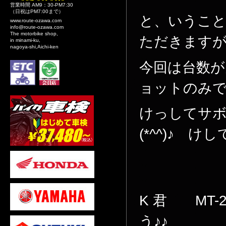
営業時間 AM9：30-PM7:30
（日祝はPM7:00まで）
と、いうこ
www.route-ozawa.com
info@route-ozawa.com
The motorbike shop,
ただきます
in minami-ku,
nagoya-shi,Aichi-ken
今回は台数
ョットのみ
けっしてサ
(*^^)♪ けし
K 君 MT
う♪♪