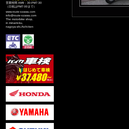
営業時間 AM9：30-PM7:30
（日祝はPM7:00まで）
www.route-ozawa.com
info@route-ozawa.com
The motorbike shop,
in minami-ku,
nagoya-shi,Aichi-ken