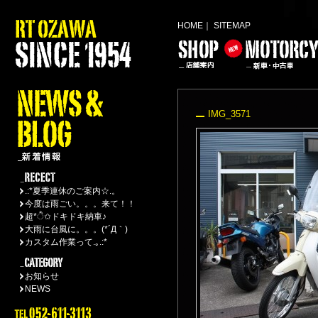
HOME
｜
SITEMAP
IMG_3571
.:*夏季連休のご案内☆.。
今度は雨ごい。。。来て！！
超*ੈ✩ドキドキ納車♪
大雨に台風に。。。(*´Д｀)
カスタム作業って.｡.:*
お知らせ
NEWS