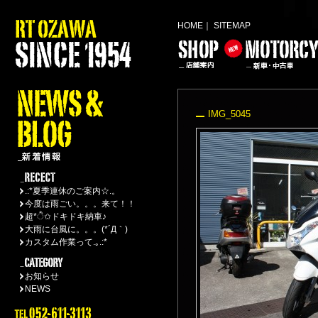
HOME
｜
SITEMAP
IMG_5045
.:*夏季連休のご案内☆.。
今度は雨ごい。。。来て！！
超*ੈ✩ドキドキ納車♪
大雨に台風に。。。(*´Д｀)
カスタム作業って.｡.:*
お知らせ
NEWS