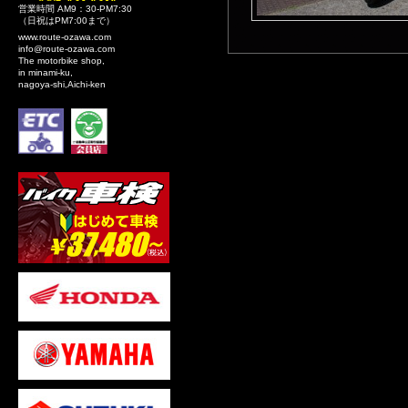
営業時間 AM9：30-PM7:30
（日祝はPM7:00まで）
www.route-ozawa.com
info@route-ozawa.com
The motorbike shop,
in minami-ku,
nagoya-shi,Aichi-ken