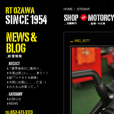
HOME
｜
SITEMAP
IMG_8277
.:*夏季連休のご案内☆.。
今度は雨ごい。。。来て！！
超*ੈ✩ドキドキ納車♪
大雨に台風に。。。(*´Д｀)
カスタム作業って.｡.:*
お知らせ
NEWS