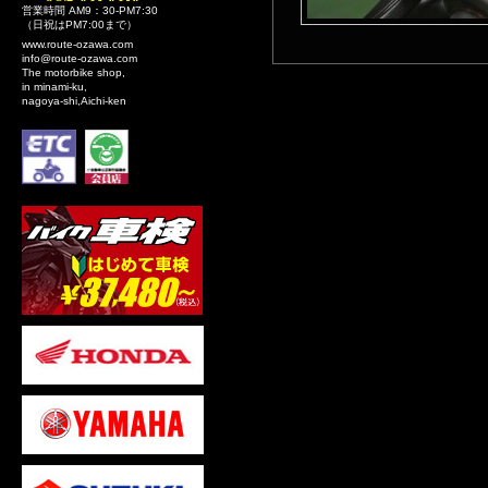
営業時間 AM9：30-PM7:30
（日祝はPM7:00まで）
www.route-ozawa.com
info@route-ozawa.com
The motorbike shop,
in minami-ku,
nagoya-shi,Aichi-ken