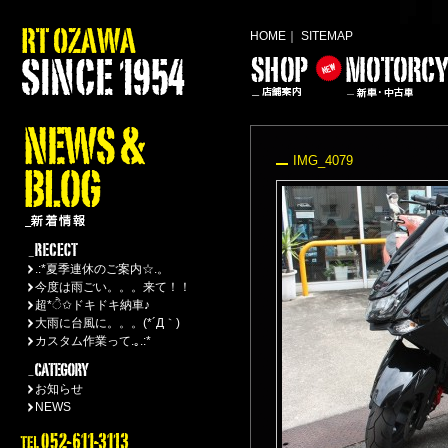
HOME
｜
SITEMAP
IMG_4079
.:*夏季連休のご案内☆.。
今度は雨ごい。。。来て！！
超*ੈ✩ドキドキ納車♪
大雨に台風に。。。(*´Д｀)
カスタム作業って.｡.:*
お知らせ
NEWS