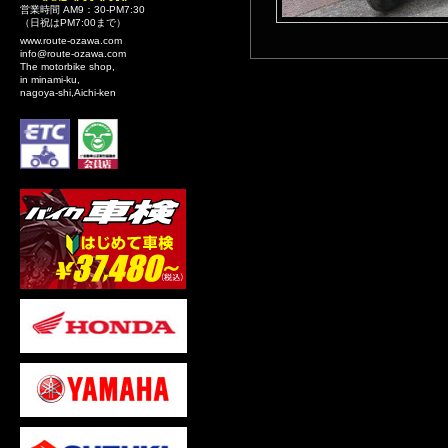
営業時間 AM9：30-PM7:30
（日祝はPM7:00まで）
www.route-ozawa.com
info@route-ozawa.com
The motorbike shop,
in minami-ku,
nagoya-shi,Aichi-ken