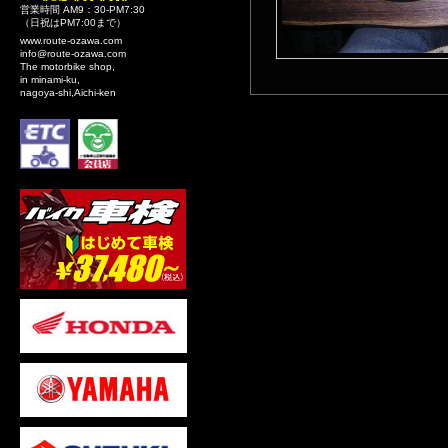
営業時間 AM9：30-PM7:30
（日祝はPM7:00まで）
www.route-ozawa.com
info@route-ozawa.com
The motorbike shop,
in minami-ku,
nagoya-shi,Aichi-ken