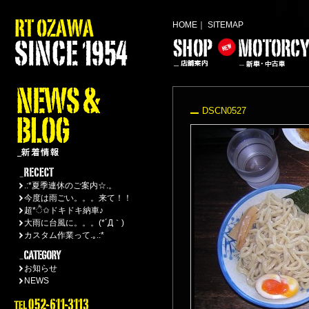
HOME
｜
SITEMAP
DSCN0527
.:*夏季連休のご案内☆.。
今度は雨ごい。。。来て！！
超*ੈ✩ドキドキ納車♪
大雨に台風に。。。(*´Д｀)
カスタム作業って.｡.:*
お知らせ
NEWS