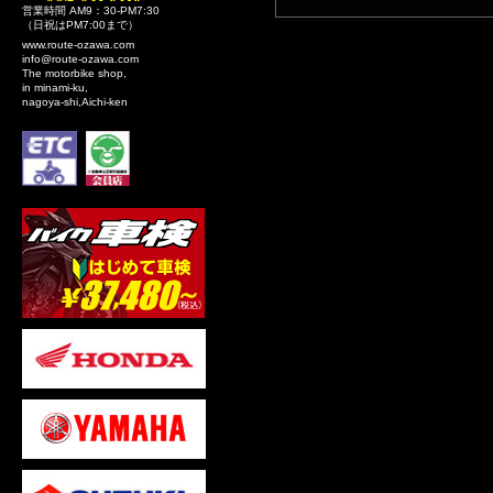
営業時間 AM9：30-PM7:30
（日祝はPM7:00まで）
www.route-ozawa.com
info@route-ozawa.com
The motorbike shop,
in minami-ku,
nagoya-shi,Aichi-ken