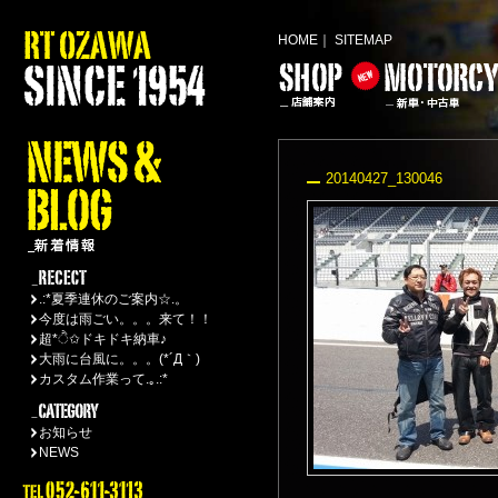
HOME
｜
SITEMAP
20140427_130046
.:*夏季連休のご案内☆.。
今度は雨ごい。。。来て！！
超*ੈ✩ドキドキ納車♪
大雨に台風に。。。(*´Д｀)
カスタム作業って.｡.:*
お知らせ
NEWS