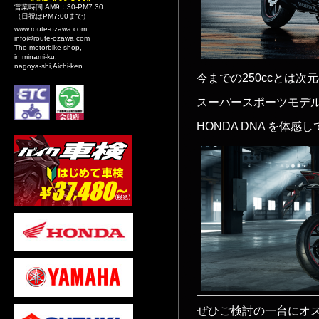
営業時間 AM9：30-PM7:30
（日祝はPM7:00まで）
www.route-ozawa.com
info@route-ozawa.com
The motorbike shop,
in minami-ku,
nagoya-shi,Aichi-ken
今までの250ccとは次
スーパースポーツモデ
HONDA DNA を体感
ぜひご検討の一台にオ