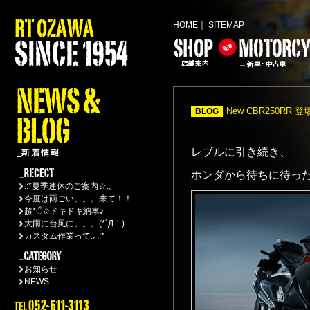
HOME
｜
SITEMAP
New CBR250RR 
BLOG
レブルに引き続き、
ホンダから待ちに待った 
.:*夏季連休のご案内☆.。
今度は雨ごい。。。来て！！
超*ੈ✩ドキドキ納車♪
大雨に台風に。。。(*´Д｀)
カスタム作業って.｡.:*
お知らせ
NEWS