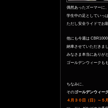
偶然あったズーマーに、
学生中の足としていっぱ
ただし安全ライドでお
他にも今週は CBR1000
納車させていただきま
みなさま本当にありがとう
ゴールデンウィークも
ちなみに、
その
ゴールデンウィー
４月３０日（日）～５