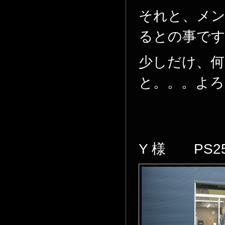
それと、メ
るとの事で
少しだけ、
と。。。よろ
Y 様 PS2