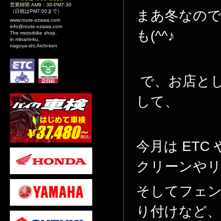
営業時間 AM9：30-PM7:30
まあ冬なの
（日祝はPM7:00まで）
www.route-ozawa.com
info@route-ozawa.com
も(^^♪
The motorbike shop,
in minami-ku,
nagoya-shi,Aichi-ken
で、お店と
して、
今月は ETC
クリーンや
そしてフェ
り付けなど、