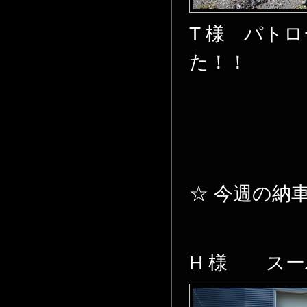
T 様 パト
た！！
☆ 今週の納
H 様 スー