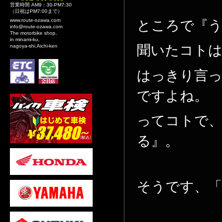
営業時間 AM9：30-PM7:30
（日祝はPM7:00まで）
www.route-ozawa.com
ところで『
info@route-ozawa.com
The motorbike shop,
in minami-ku,
聞いたコト
nagoya-shi,Aichi-ken
はっきり言
ですよね。
ってコトで
る』。
そうです、