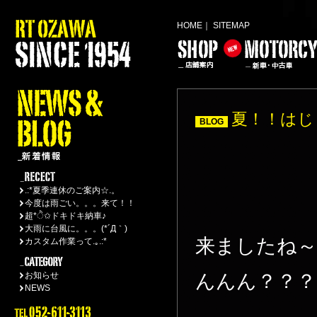
HOME
｜
SITEMAP
夏！！はじ
BLOG
.:*夏季連休のご案内☆.。
今度は雨ごい。。。来て！！
超*ੈ✩ドキドキ納車♪
大雨に台風に。。。(*´Д｀)
来ましたね～!
カスタム作業って.｡.:*
お知らせ
んんん？？？
NEWS