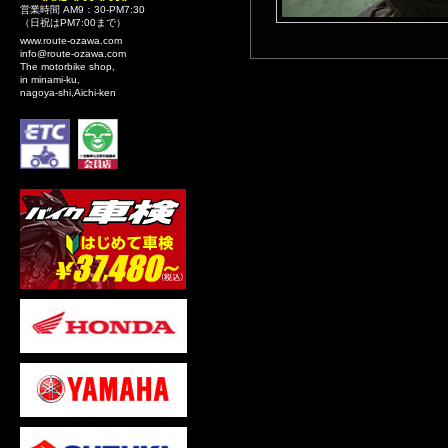
営業時間 AM9：30-PM7:30
（日祝はPM7:00まで）
www.route-ozawa.com
info@route-ozawa.com
The motorbike shop,
in minami-ku,
nagoya-shi,Aichi-ken