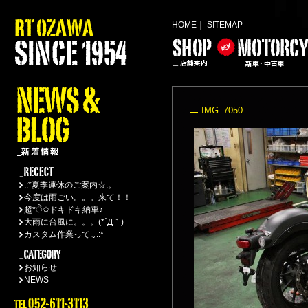
HOME
｜
SITEMAP
IMG_7050
.:*夏季連休のご案内☆.。
今度は雨ごい。。。来て！！
超*ੈ✩ドキドキ納車♪
大雨に台風に。。。(*´Д｀)
カスタム作業って.｡.:*
お知らせ
NEWS