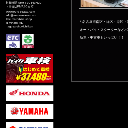
営業時間 AM9：30-PM7:30
（日祝はPM7:00まで）
www.route-ozawa.com
info@route-ozawa.com
The motorbike shop,
＊名古屋市南区・緑区・港区・
in minami-ku,
nagoya-shi,Aichi-ken
オートバイ・スクーターなどバ
新車・中古車もいっぱい！！ 