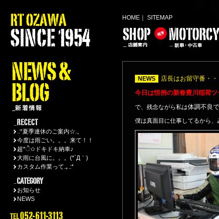
HOME
｜
SITEMAP
店長はお留守番・・
NEWS
今日は恒例の新春豊川稲荷ツ
体調不良
で、残念ながら私は
僕は真面目に仕事してるから、
.:*夏季連休のご案内☆.。
今度は雨ごい。。。来て！！
超*ੈ✩ドキドキ納車♪
大雨に台風に。。。(*´Д｀)
カスタム作業って.｡.:*
お知らせ
NEWS