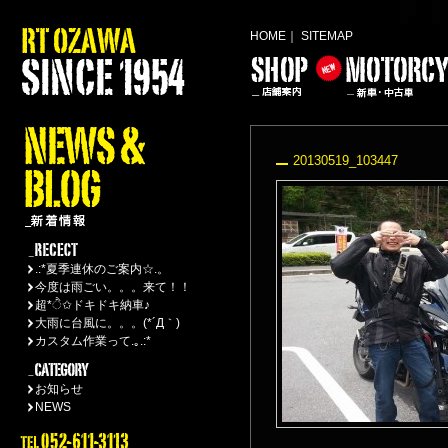
HOME
｜
SITEMAP
20130519_103447
.:*夏季連休のご案内☆.。
今度は雨ごい。。。来て！！
超*ੈ✩ドキドキ納車♪
大雨に台風に。。。(*´Д｀)
カスタム作業って.｡.:*
お知らせ
NEWS