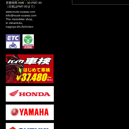
営業時間 AM9：30-PM7:30
（日祝はPM7:00まで）
www.route-ozawa.com
info@route-ozawa.com
The motorbike shop,
in minami-ku,
nagoya-shi,Aichi-ken