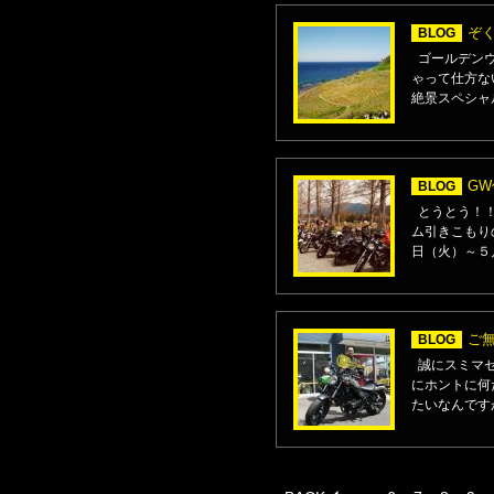
ぞく
BLOG
ゴールデンウ
ゃって仕方ない
絶景スペシャ
GW
BLOG
とうとう！！
ム引きこもり
日（火）～５月
ご無
BLOG
誠にスミマセ
にホントに何
たいなんですが