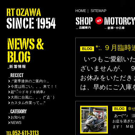
HOME
｜
SITEMAP
*:. ９月臨
BLOG
いつもご愛顧いた
ざいませんが、 
お休みをいただき
.:*夏季連休のご案内☆.。
は、早めにご入庫を
今度は雨ごい。。。来て！！
超*ੈ✩ドキドキ納車♪
大雨に台風に。。。(*´Д｀)
カスタム作業って.｡.:*
幸
BLOG
あー(^^♪
お知らせ
お盆を過ぎた
NEWS
ます！ M 様 P