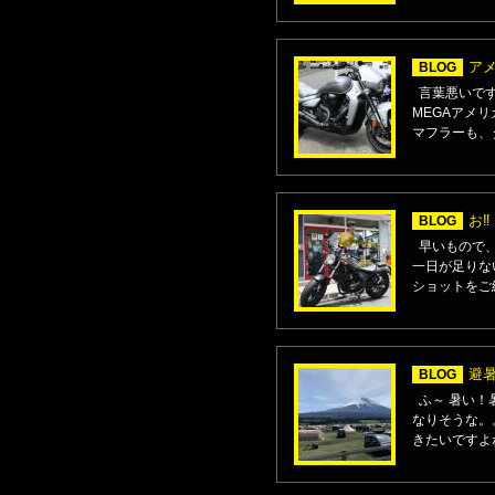
アメ
BLOG
言葉悪いです
MEGAアメリ
マフラーも、タイ
お‼
BLOG
早いもので、
一日が足りな
ショットをご紹介
避
BLOG
ふ～ 暑い！
なりそうな。。
きたいですよね