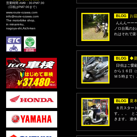
営業時間 AM9：30-PM7:30
（日祝はPM7:00まで）
www.route-ozawa.com
お盆
BLOG
info@route-ozawa.com
The motorbike shop,
んんんーーー
in minami-ku,
ノロ台風のお
nagoya-shi,Aichi-ken
れはそれで楽
◆
BLOG
日頃はご愛顧
から１６日（
Ｍ５時まで）
夏
BLOG
８月スタート
す。。。 と
きます。 連休