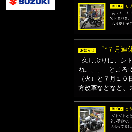
モ
BLOG
あ～！！！！
でドタバタ。 
もう夏もそこ
゜*７月連
お知らせ
久しぶりに、シト
ね。。。 ところ
（火）と７月１０
方改革などなど、ス
と
BLOG
ジトジトとと
辛い季節で。
サボってました(